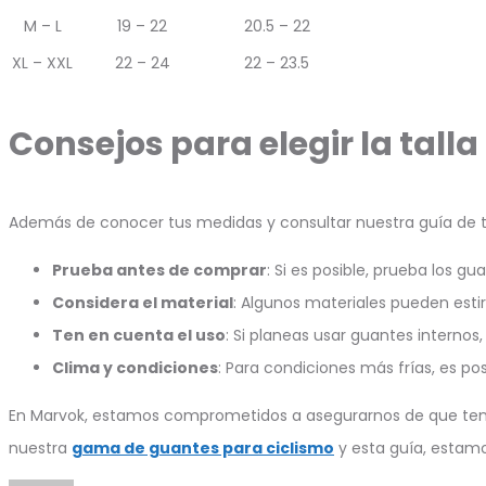
M – L
19 – 22
20.5 – 22
XL – XXL
22 – 24
22 – 23.5
Consejos para elegir la tall
Además de conocer tus medidas y consultar nuestra guía de tal
Prueba antes de comprar
: Si es posible, prueba los g
Considera el material
: Algunos materiales pueden estira
Ten en cuenta el uso
: Si planeas usar guantes interno
Clima y condiciones
: Para condiciones más frías, es p
En Marvok, estamos comprometidos a asegurarnos de que tengas 
nuestra
gama de guantes para ciclismo
y esta guía, estamos