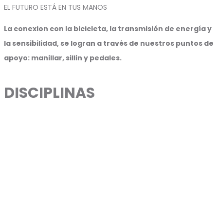
EL FUTURO ESTÁ EN TUS MANOS
La conexion con la bicicleta, la transmisión de energía y
la sensibilidad, se logran a través de nuestros puntos de
apoyo: manillar, sillin y pedales.
DISCIPLINAS
Lo importante no es la meta, sino el camino que recorres y
con quién lo haces.
Disfrutemos juntos de cada momento.
En Marvok, fabricamos y desarrollamos productos para cada
especialidad.