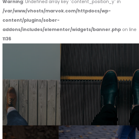
Warning
: Undefined array key "content_position_y" in
/var/www/vhosts/marvok.com/httpdocs/wp-
content/plugins/sober-
addons/includes/elementor/widgets/banner.php
on line
1136