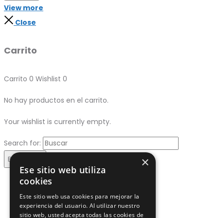
View more
Close
Carrito
Carrito
0
Wishlist
0
No hay productos en el carrito.
Your wishlist is currently empty.
Search for:
×
Buscar
Ese sitio web utiliza
cookies
QUIÉNES SOMOS
Toggle
Este sitio web usa cookies para mejorar la
BADANAS_ANTIGUA
Toggle
experiencia del usuario. Al utilizar nuestro
sitio web, usted acepta todas las cookies de